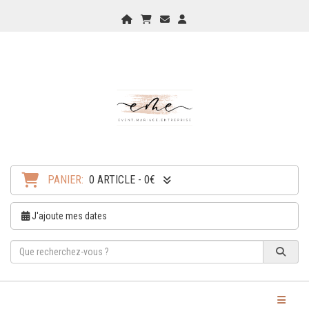
Home
Mon Panier
Checkout
Checkout
PANIER:
0 ARTICLE - 0€
J'ajoute mes dates
Toggle Na