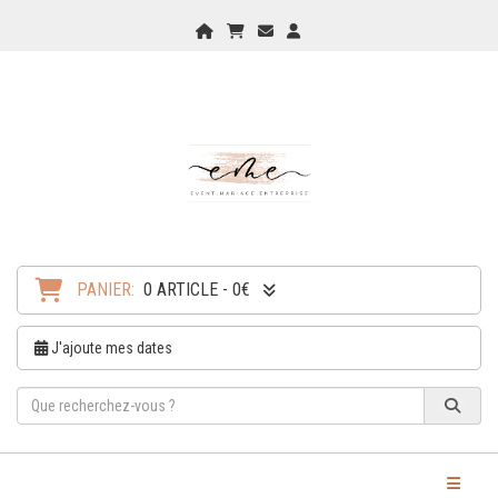
Home
Mon Panier
Checkout
Checkout
PANIER:
0 ARTICLE - 0€
J'ajoute mes dates
Toggle Na