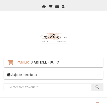
Home
Mon Panier
Checkout
Checkout
PANIER:
0 ARTICLE - 0€
J'ajoute mes dates
Toggle Na