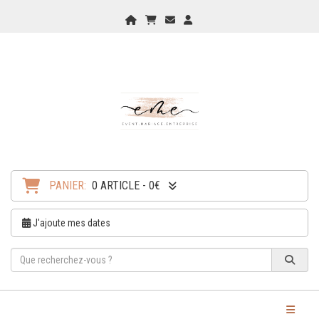
Home
Mon Panier
Checkout
Checkout
PANIER:
0 ARTICLE - 0€
J'ajoute mes dates
Toggle Na