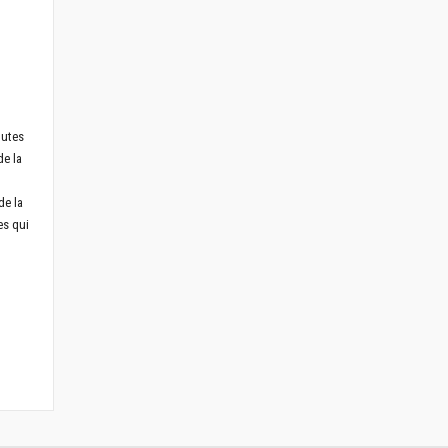
outes
de la
de la
es qui