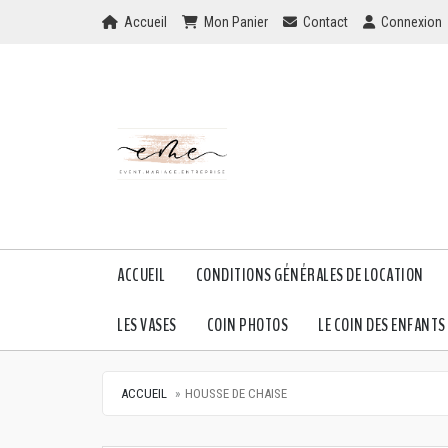
Home
Mon Panier
Checkout
Checkout
Accueil
Mon Panier
Contact
Connexion
ACCUEIL
CONDITIONS GÉNÉRALES DE LOCATION
LES VASES
COIN PHOTOS
LE COIN DES ENFANTS
ACCUEIL
HOUSSE DE CHAISE