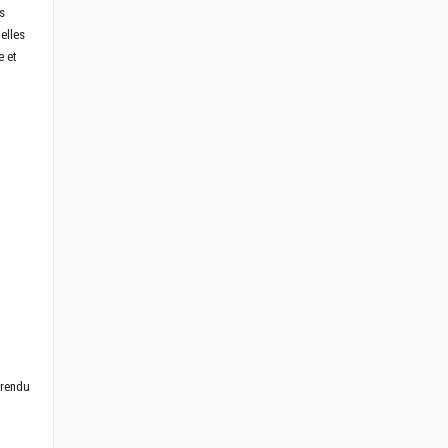
s
elles
e et
 rendu