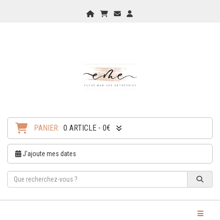
Home
Mon Panier
Checkout
Checkout
PANIER:
0 ARTICLE - 0€
J'ajoute mes dates
Toggle Na