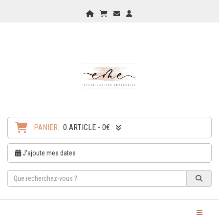
Home
Mon Panier
Checkout
Checkout
PANIER:
0 ARTICLE - 0€
J'ajoute mes dates
Toggle Na