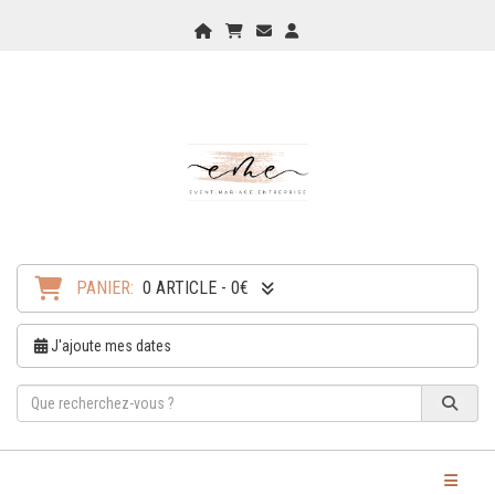
Home
Mon Panier
Checkout
Checkout
PANIER:
0 ARTICLE - 0€
J'ajoute mes dates
Toggle Na