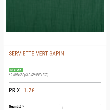
SERVIETTE VERT SAPIN
EN STOCK
80 ARTICLE(S) DISPONIBLE(S)
PRIX
1.2€
Quantité
*