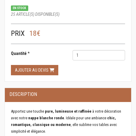
EN STOCK
25 ARTICLE(S) DISPONIBLE(S)
PRIX
18€
Quantité
*
AJOUTER AU DEVIS
DESCRIPTION
Apportez une touche
pure, lumineuse et raffinée
à votre décoration
avec notre
nappe blanche ronde
. Idéale pour une ambiance
chic,
romantique, classique ou moderne
, elle sublime vos tables avec
simplicité et élégance.