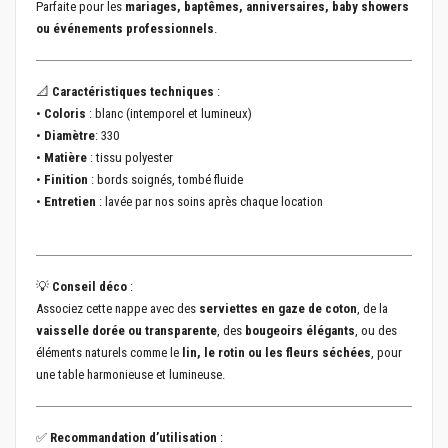
Parfaite pour les
mariages, baptêmes, anniversaires, baby showers
ou événements professionnels
.
📐
Caractéristiques techniques
:
•
Coloris
: blanc (intemporel et lumineux)
•
Diamètre
: 330
•
Matière
: tissu polyester
•
Finition
: bords soignés, tombé fluide
•
Entretien
: lavée par nos soins après chaque location
💡
Conseil déco
:
Associez cette nappe avec des
serviettes en gaze de coton
, de la
vaisselle dorée ou transparente
, des
bougeoirs élégants
, ou des
éléments naturels comme le
lin, le rotin ou les fleurs séchées
, pour
une table harmonieuse et lumineuse.
✅
Recommandation d’utilisation
: