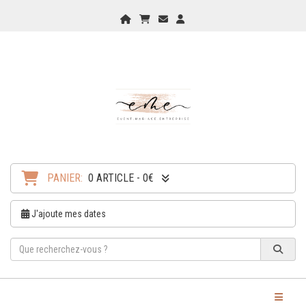
Home
Mon Panier
Checkout
Checkout
PANIER:
0 ARTICLE - 0€
J'ajoute mes dates
Toggle Na