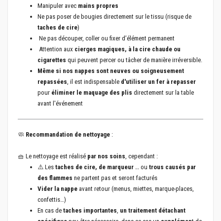
Manipuler avec
mains propres
Ne pas poser de bougies directement sur le tissu (risque de
taches de cire
)
Ne pas découper, coller ou fixer d’élément permanent
Attention aux
cierges magiques, à la cire chaude ou
cigarettes
qui peuvent percer ou tâcher de manière irréversible.
Même si nos nappes sont neuves ou soigneusement
repassées
, il est indispensable
d'utiliser un fer à repasser
pour
éliminer le maquage des plis
directement sur la table
avant l'événement
🧼
Recommandation de nettoyage
:
🧺 Le nettoyage est réalisé
par nos soins
, cependant :
⚠️ Les
taches de cire, de marqueur ..
ou
trous causés par
des flammes
ne partent pas et seront facturés
Vider la nappe
avant retour (menus, miettes, marque-places,
confettis…)
En cas de
taches importantes
,
un traitement détachant