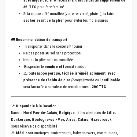
spécifique
peu être nécessaire, dans ce cas un
supplémen
t de
3€ TTC
peut être facturé.
Si la nappe a été mouillée (verre renversé, pluie…), la faire
sécher avant de la plier
pour éviter les moisissures
🚚
Recommandation de transport
:
Transporter dans le contenant fourni
Ne pas poser au sol sans protection
Ne pas la plier sale ou mouillée
Respecter le
nombre et format
rendus
⚠️Toute nappe
perdue, tâchée irrémédiablement avec
présence de résidu de cire
(bougie),
trouée
ou inutilisable
sera facturée à sa valeur de remplacement
20€ TTC
📍
Disponible à la location
:
Dans le
Nord Pas-de-Calais
,
Belgique
, et les alentours de
Lille,
Dunkerque, Boulogne-sur-Mer, Arras, Calais, Hazebrouck
sous réserve de disponibilité
🎉
Idéal pour
mariages, anniversaires, baby showers, communions,