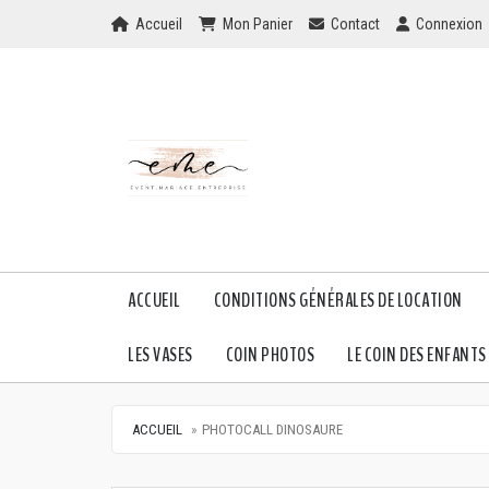
Home
Mon Panier
Checkout
Checkout
Accueil
Mon Panier
Contact
Connexion
ACCUEIL
CONDITIONS GÉNÉRALES DE LOCATION
LES VASES
COIN PHOTOS
LE COIN DES ENFANTS
ACCUEIL
PHOTOCALL DINOSAURE