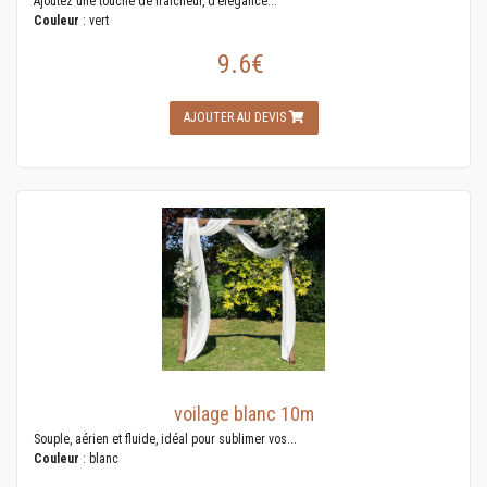
Ajoutez une touche de fraîcheur, d’élégance...
Couleur
: vert
9.6€
AJOUTER AU DEVIS
voilage blanc 10m
Souple, aérien et fluide, idéal pour sublimer vos...
Couleur
: blanc