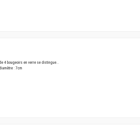
 de 4 bougeoirs en verre se distingue...
 diamètre : 7cm