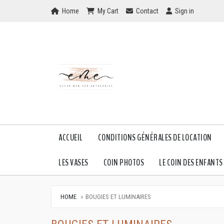
Home
My Cart
Checkout
Checkout
Home
My Cart
Contact
Sign in
ACCUEIL
CONDITIONS GÉNÉRALES DE LOCATION
LES VASES
COIN PHOTOS
LE COIN DES ENFANTS
HOME
BOUGIES ET LUMINAIRES