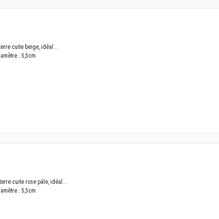
rre cuite beige, idéal...
iamètre : 5,5cm
rre cuite rose pâle, idéal...
iamètre : 5,5cm