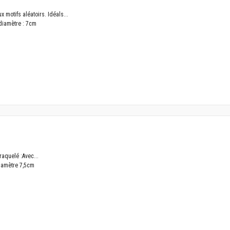
 motifs aléatoirs. Idéals...
 diamètre : 7cm
aquelé :Avec...
iamètre 7,5cm