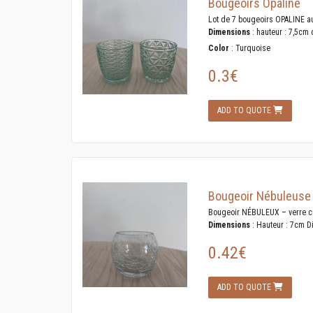
Bougeoirs Opaline
Lot de 7 bougeoirs OPALINE aux
Dimensions
: hauteur : 7,5cm
Color
: Turquoise
0.3€
ADD TO QUOTE
Bougeoir Nébuleuse
Bougeoir NÉBULEUX – verre cr
Dimensions
: Hauteur : 7cm D
0.42€
ADD TO QUOTE