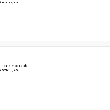
Diamètre 7,5cm
e cuite terracotta, idéal...
iamètre : 5,5cm