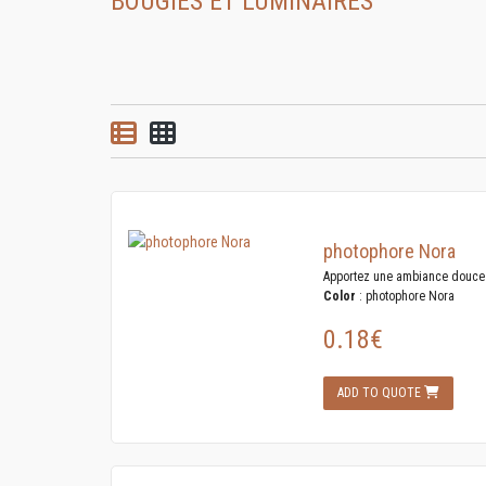
BOUGIES ET LUMINAIRES
List view
Grid view
photophore Nora
Apportez une ambiance douce 
Color
: photophore Nora
0.18€
ADD TO QUOTE