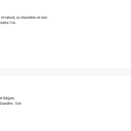
et naturel, ce chandelier en bois...
amètre 7cm
 élégant,...
 Diamètre : 5cm