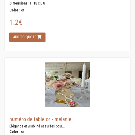
Dimensions
: H 18 x L 8
Color
: or
1.2€
ADD TO QUOTE
numéro de table or - mélanie
Élégance et visibilité assurées pour...
Color
: or