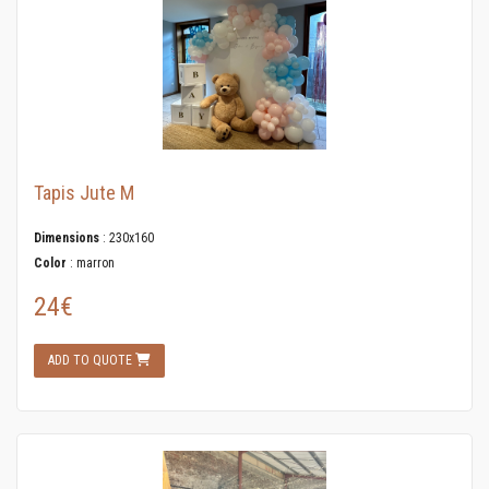
Tapis Jute M
Dimensions
: 230x160
Color
: marron
24€
ADD TO QUOTE