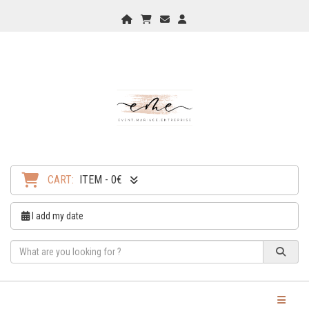
Home
My Cart
Checkout
Checkout
CART:
ITEM - 0€
I add my date
Toggle Na