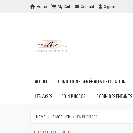
Home
My Cart
Checkout
Checkout
Home
My Cart
Contact
Sign in
ACCUEIL
CONDITIONS GÉNÉRALES DE LOCATION
LES VASES
COIN PHOTOS
LE COIN DES ENFANTS
HOME
LE MOBILIER
LES PUPITRES