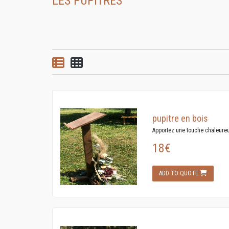
LES PUPITRES
List view
Grid view
pupitre en bois
Apportez une touche chaleureus
18€
ADD TO QUOTE