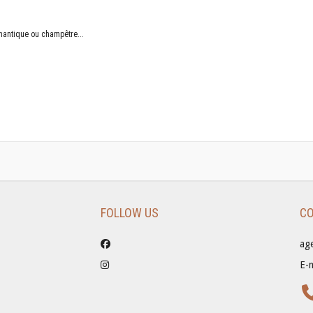
mantique ou champêtre...
FOLLOW US
CO
ag
E-