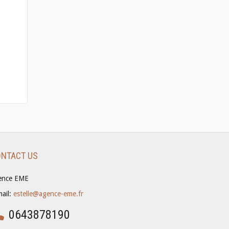
NTACT US
ence EME
mail:
estelle@agence-eme.fr
0643878190