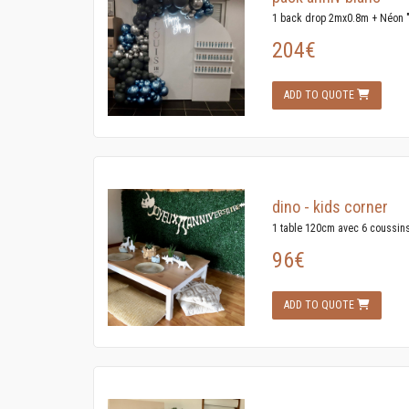
1 back drop 2mx0.8m + Néon "
204€
ADD TO QUOTE
dino - kids corner
1 table 120cm avec 6 coussins 
96€
ADD TO QUOTE