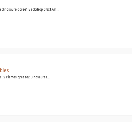
e dinosaure dorée1 Backdrop 0.8x1.6m...
ables
 : 2 Plantes grasse2 Dinosaures...