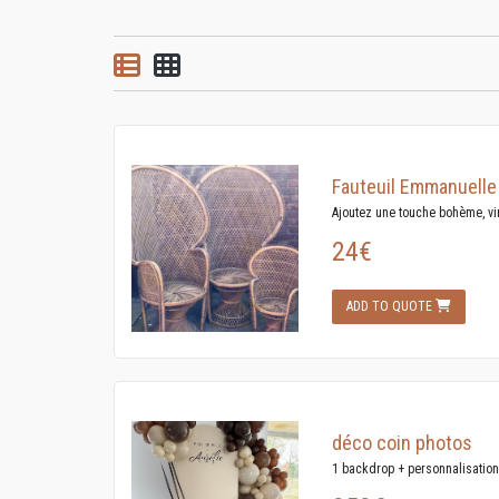
List view
Grid view
Fauteuil Emmanuelle
Ajoutez une touche bohème, vin
24€
ADD TO QUOTE
déco coin photos
1 backdrop + personnalisation