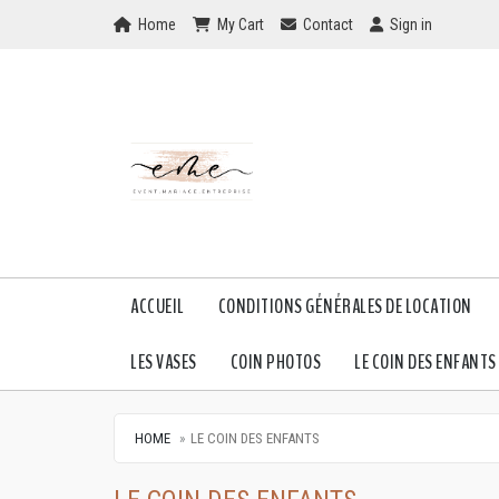
Home
My Cart
Checkout
Checkout
Home
My Cart
Contact
Sign in
ACCUEIL
CONDITIONS GÉNÉRALES DE LOCATION
LES VASES
COIN PHOTOS
LE COIN DES ENFANTS
HOME
LE COIN DES ENFANTS