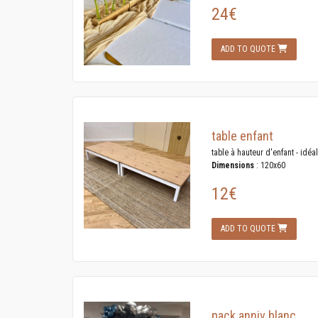
24€
ADD TO QUOTE
table enfant
table à hauteur d'enfant - idéal
Dimensions
: 120x60
12€
ADD TO QUOTE
pack anniv blanc