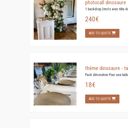
photocall dinosaure
1 backdrop 2mx1x avec tête d
240€
ADD TO QUOTE
thème dinosaure - t
Pack décoration Pour une table
18€
ADD TO QUOTE