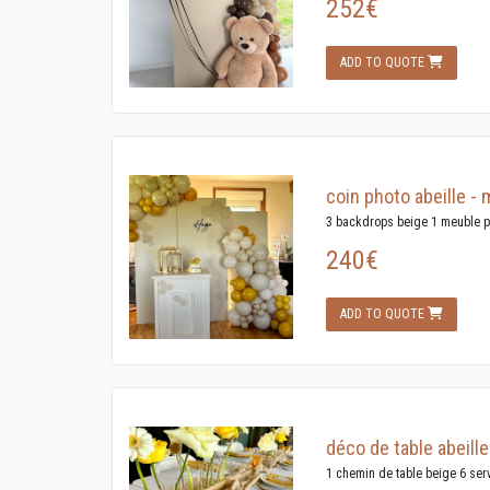
252€
ADD TO QUOTE
coin photo abeille - 
3 backdrops beige 1 meuble pr
240€
ADD TO QUOTE
déco de table abeille
1 chemin de table beige 6 serv