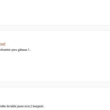
miel
ésentoir poru gâteaux 1...
iette de table jaune ocre 2 bougeoir...