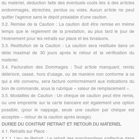
du matériel, déduction faite des éventuels coûts liés à des articles
endommagés, ébréchés, perdus ou volés. Aucun article ne peut
quitter l’agence sans le dépôt préalable d’une caution.
3.2. Remise de la Caution : La caution doit être remise en même
temps que le règlement de la prestation, au plus tard le jour de
l’événement pour les retraits sur place et les livraisons.
3.3. Restitution de la Caution : La caution sera restituée dans un
délai maximal de 30 jours après le retour et la vérification du
matériel.
3.4. Facturation des Dommages : Tout article manquant, rendu
détérioré, cassé, hors d’usage, ou de manière non conforme à ce
qui a été convenu, sera facturé conformément aux indications du
bon de commande, sous la rubrique « valeur de remplacement ».
3.5. Modalités de Caution : Un chèque de caution peut être remis,
ou une empreinte sur la carte bancaire est également une option
possible. (pour le nappage, seule une caution par chèque est
acceptée – retour de la caution après lavage).
DUREE DU CONTRAT RETRAIT ET RETOUR DU MATERIEL
4.1. Retraits sur Place :
4.1.1. Lieu de Retrait : Le retrait des marchandises s’effectue dans