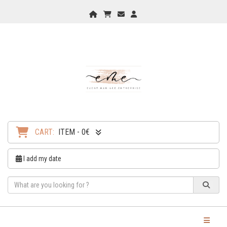
Home
My Cart
Checkout
Checkout
CART:
ITEM - 0€
I add my date
Toggle Na