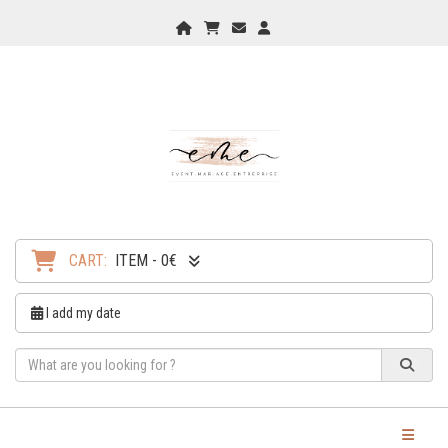
Home
My Cart
Checkout
Checkout
CART:
ITEM - 0€
I add my date
Toggle Na