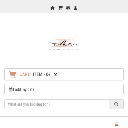
Home
My Cart
Checkout
Checkout
CART:
ITEM - 0€
I add my date
Toggle Na