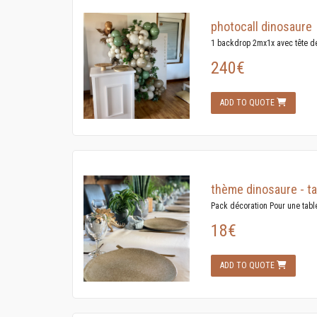
photocall dinosaure
1 backdrop 2mx1x avec tête d
240€
ADD TO QUOTE
thème dinosaure - t
Pack décoration Pour une table
18€
ADD TO QUOTE