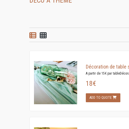
DÉCO À THÈME
List view
Grid view
Décoration de table 
A partir de 15€ par tableDécora
18€
ADD TO QUOTE