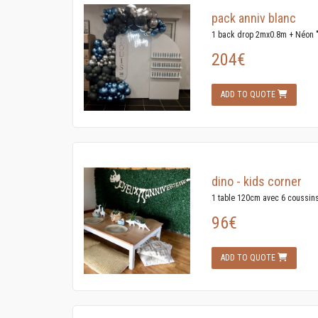
pack anniv blanc
1 back drop 2mx0.8m + Néon "
204€
ADD TO QUOTE
dino - kids corner
1 table 120cm avec 6 coussins 
96€
ADD TO QUOTE