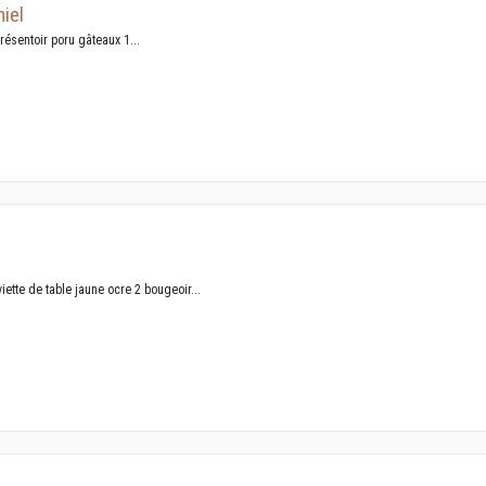
miel
ésentoir poru gâteaux 1...
iette de table jaune ocre 2 bougeoir...