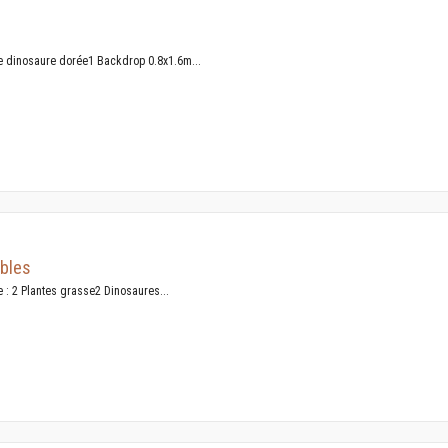
e dinosaure dorée1 Backdrop 0.8x1.6m...
ables
 : 2 Plantes grasse2 Dinosaures...