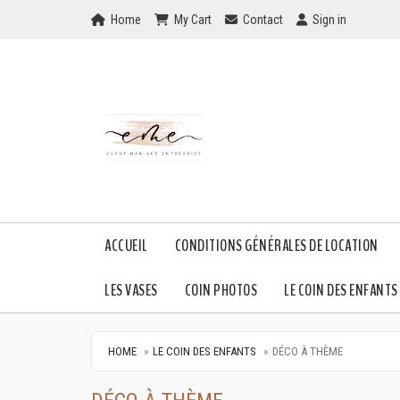
Home
My Cart
Checkout
Checkout
Home
My Cart
Contact
Sign in
ACCUEIL
CONDITIONS GÉNÉRALES DE LOCATION
LES VASES
COIN PHOTOS
LE COIN DES ENFANTS
HOME
LE COIN DES ENFANTS
DÉCO À THÈME