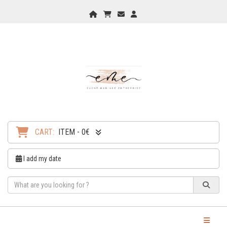
Home
My Cart
Checkout
Checkout
CART:
ITEM - 0€
I add my date
Toggle Na