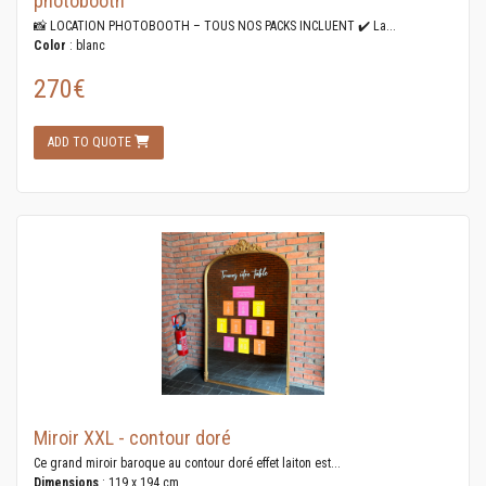
photobooth
📸 LOCATION PHOTOBOOTH – TOUS NOS PACKS INCLUENT ✔️ La...
Color
: blanc
270€
ADD TO QUOTE
Miroir XXL - contour doré
Ce grand miroir baroque au contour doré effet laiton est...
Dimensions
: 119 x 194 cm