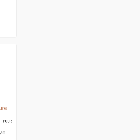
ure
– POUR
4,4m