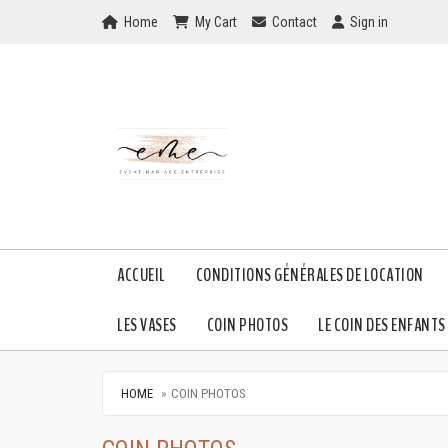
Home
My Cart
Checkout
Checkout
Home
My Cart
Contact
Sign in
ACCUEIL
CONDITIONS GÉNÉRALES DE LOCATION
LES VASES
COIN PHOTOS
LE COIN DES ENFANTS
HOME
COIN PHOTOS