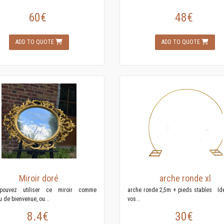
60€
48€
ADD TO QUOTE
ADD TO QUOTE
Miroir doré
arche ronde xl
pouvez utiliser ce miroir comme
arche ronde 2,5m + pieds stables Idé
 de bienvenue, ou...
vos...
8.4€
30€