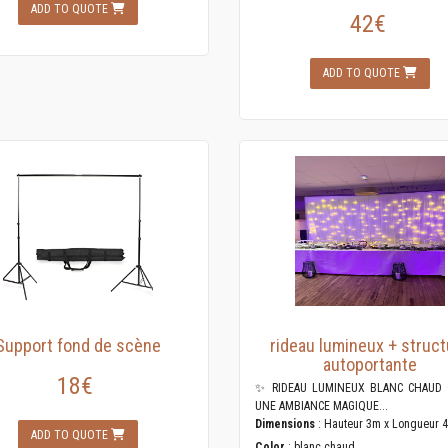
ADD TO QUOTE
42€
ADD TO QUOTE
Support fond de scène
rideau lumineux + struct
autoportante
18€
✨ RIDEAU LUMINEUX BLANC CHAUD 
UNE AMBIANCE MAGIQUE...
Dimensions
: Hauteur 3m x Longueur 
ADD TO QUOTE
Color
: blanc chaud