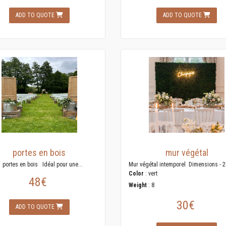
ADD TO QUOTE
ADD TO QUOTE
portes en bois
mur végétal
2 portes en bois Idéal pour une...
Mur végétal intemporel Dimensions - 2
Color
: vert
48€
Weight
: 8
30€
ADD TO QUOTE