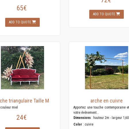
72€
65€
ADD TO QUOTE
ADD TO QUOTE
che triangulaire Taille M
arche en cuivre
 couleur miel
Apportez une touche contemporaine et
votre événement...
24€
Dimensions
: hauteur 2m - largeur 1,6
Color
: cuivre