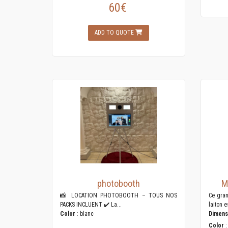
60€
ADD TO QUOTE
photobooth
M
📸 LOCATION PHOTOBOOTH – TOUS NOS
Ce gran
PACKS INCLUENT ✔️ La...
laiton es
Color
: blanc
Dimens
Color
: