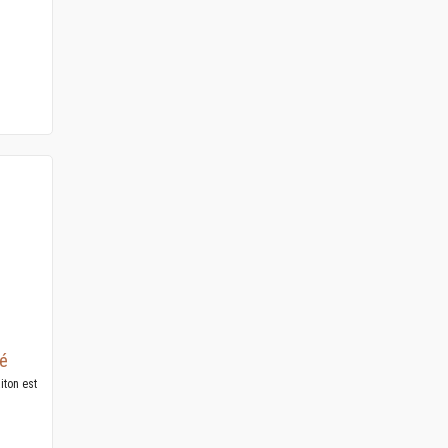
ré
iton est