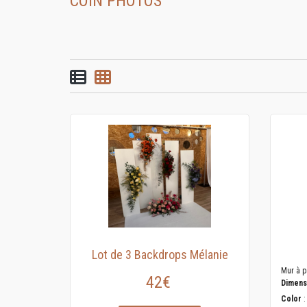
COIN PHOTOS
List view
Grid view
Lot de 3 Backdrops Mélanie
Mur à p
42€
Dimens
Color
: