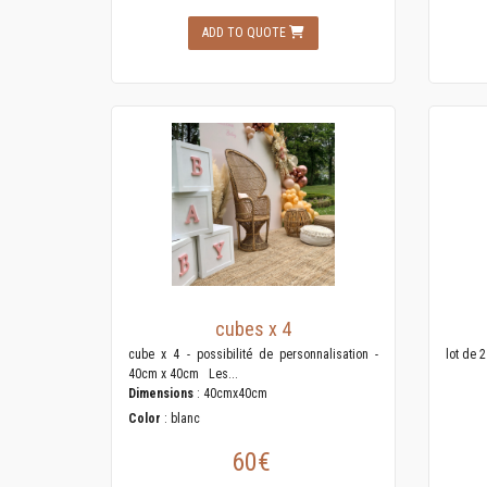
ADD TO QUOTE
cubes x 4
cube x 4 - possibilité de personnalisation -
lot de 
40cm x 40cm Les...
Dimensions
: 40cmx40cm
Color
: blanc
60€