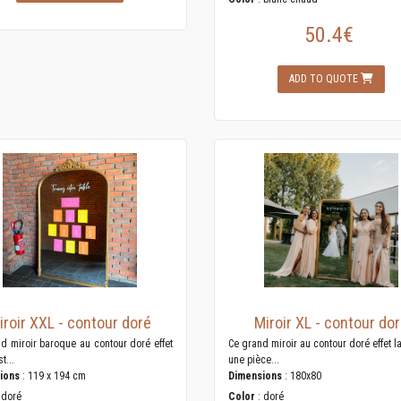
50.4€
ADD TO QUOTE
iroir XXL - contour doré
Miroir XL - contour do
d miroir baroque au contour doré effet
Ce grand miroir au contour doré effet la
t...
une pièce...
ions
: 119 x 194 cm
Dimensions
: 180x80
 doré
Color
: doré