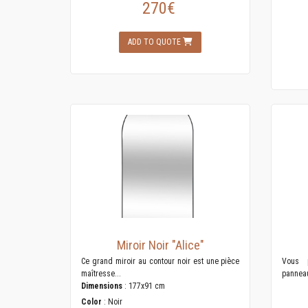
270€
ADD TO QUOTE
Miroir Noir "Alice"
Ce grand miroir au contour noir est une pièce
Vous 
maîtresse...
panneau
Dimensions
: 177x91 cm
Color
: Noir