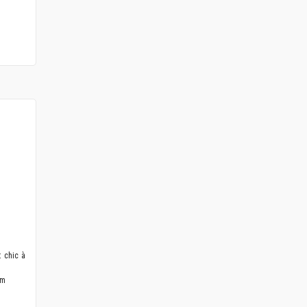
 chic à
0m