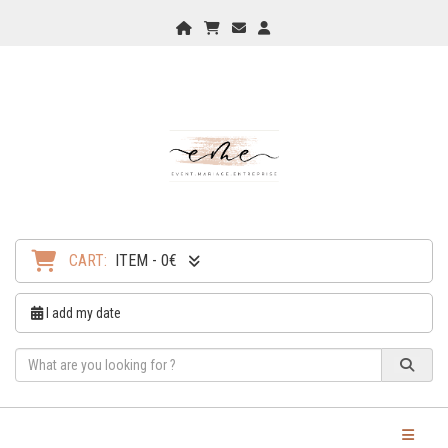
Home
My Cart
Checkout
Checkout
CART:
ITEM - 0€
I add my date
Toggle Na