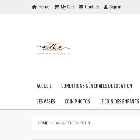
Home
My Cart
Checkout
Checkout
Home
My Cart
Contact
Sign in
ACCUEIL
CONDITIONS GÉNÉRALES DE LOCATION
LES VASES
COIN PHOTOS
LE COIN DES ENFANTS
HOME
BANQUETTE EN ROTIN