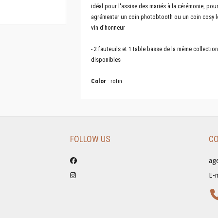
idéal pour l'assise des mariés à la cérémonie, pou
agrémenter un coin photobtooth ou un coin cosy l
vin d'honneur
- 2 fauteuils et 1 table basse de la même collectio
disponibles
Color
: rotin
FOLLOW US
CO
ag
E-