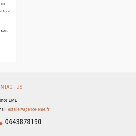
r un
ors du
n sont
NTACT US
ence EME
mail:
estelle@agence-eme.fr
0643878190